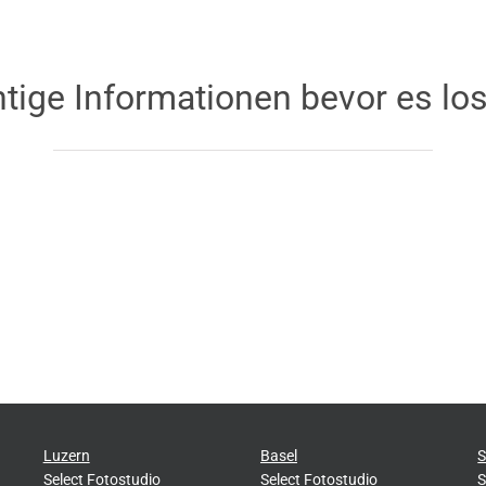
tige Informationen bevor es lo
Luzern
Basel
S
Select Fotostudio
Select Fotostudio
S