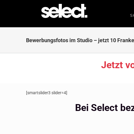
Zum
Inhalt
S
springen
Bewerbungsfotos im Studio – jetzt 10 Frank
Jetzt v
[smartslider3 slider=4]
Bei Select bez