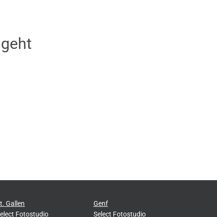
sgeht
t. Gallen
Genf
elect Fotostudio
Select Fotostudio